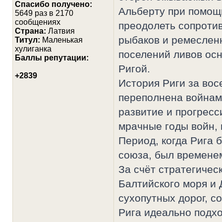
Спасибо получено:
Альберту при помощ
5649 раз в 2170
сообщениях
преодолеть сопроти
Страна:
Латвия
рыбаков и ремесленн
Титул:
Маленькая
хулиганка
поселений ливов осн
Баллы репутации:
Ригой.
+2839
История Риги за вос
переполнена войнам
развитие и прогрес
мрачные годы войн, 
Период, когда Рига 
союза, был временем
За счёт стратегичес
Балтийского моря и 
сухопутных дорог, с
Рига идеально подхо