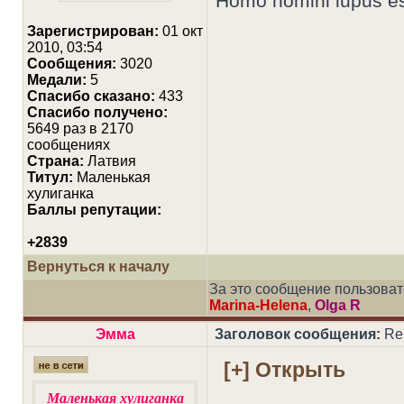
Homo homini lupus e
Зарегистрирован:
01 окт
2010, 03:54
Сообщения:
3020
Медали:
5
Cпасибо сказано:
433
Спасибо получено:
5649 раз в 2170
сообщениях
Страна:
Латвия
Титул:
Маленькая
хулиганка
Баллы репутации:
+2839
Вернуться к началу
За это сообщение пользова
Marina-Helena
,
Olga R
Эмма
Заголовок сообщения:
Re
Маленькая хулиганка