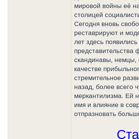
мировой войны её на
столицей социалисти
Сегодня вновь своб
реставрируют и мод
лет здесь появились
представительства ф
скандинавы, немцы, 
качестве прибыльно
стремительное развит
назад, более всего ч
меркантилизма. Ей 
имя и влияние в сов
отпразновать больш
Ста