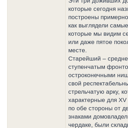
Эти три доживших д
которые сегодня на
построены примерно 
как выглядели самые
которые мы видим сег
или даже пятое поко
месте.
Старейший – средне
ступенчатым фронто
остроконечными ниш
свой респектабельн
стрельчатую арку, к
характерные для XV 
по обе стороны от д
знаками домовладель
чердаке, были склад