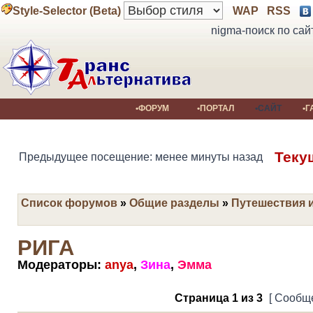
Style-Selector (Beta)
WAP
RSS
nigma-поиск по сай
•ФОРУМ
•ПОРТАЛ
•САЙТ
•Г
Теку
Предыдущее посещение: менее минуты назад
Список форумов
»
Общие разделы
»
Путешествия 
РИГА
Модераторы:
anya
,
Зина
,
Эмма
Страница
1
из
3
[ Сообще