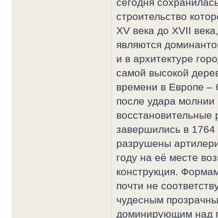
сегодня сохранилась
строительство котор
XV века до XVII века
являются доминантой
и в архитектуре гор
самой высокой дерев
времени в Европе – 
после удара молнии 
восстановительные 
завершились в 1764 
разрушены артилери
году на её месте во
конструкция. Форма
почти не соответству
чудесным прозрачным
доминирующим над п