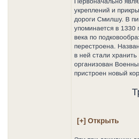
Первоначально явля
укреплений и прикры
дороги Смилшу. В п
упоминается в 1330 г
века по подковообра
перестроена. Названи
в ней стали хранить
организован Военный
пристроен новый кор
Т