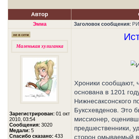
Автор
Эмма
Заголовок сообщения:
РИ
Ист
Маленькая хулиганка
Хроники сообщают, ч
основана в 1201 год
Нижнесаксонского п
Буксхевденов. Это б
Зарегистрирован:
01 окт
миссионер, оценивши
2010, 03:54
Сообщения:
3020
предшественники, уд
Медали:
5
Cпасибо сказано:
433
сторон омываемый в