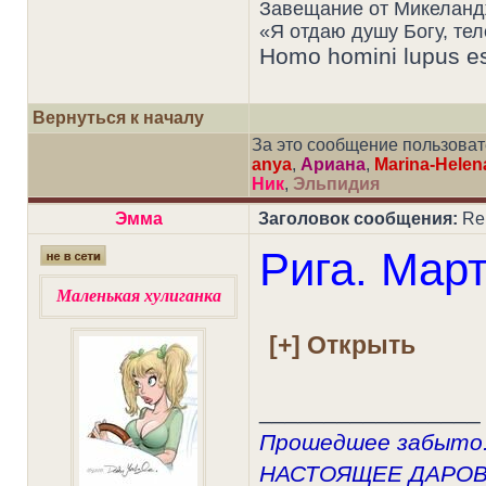
Завещание от Микелан
«Я отдаю душу Богу, те
Homo homini lupus e
Вернуться к началу
За это сообщение пользова
anya
,
Ариана
,
Marina-Helen
Ник
,
Эльпидия
Эмма
Заголовок сообщения:
Re:
Рига. Мар
Маленькая хулиганка
_________________
Прошедшее забыто.
НАСТОЯЩЕЕ ДАРО