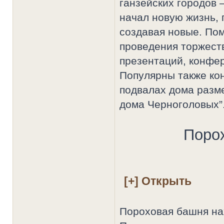
ганзейских городов 
начал новую жизнь,
создавая новые. По
проведения торжест
презентаций, конфер
Популярны также ко
подвалах дома разм
дома Черноголовых”
Поро
Пороховая башня нах