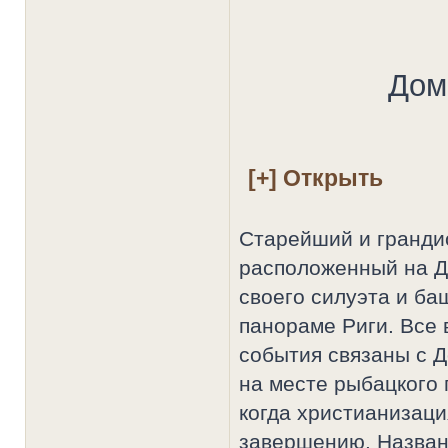
Дом
Старейший и гранди
расположенный на До
своего силуэта и ба
панораме Риги. Все
события связаны с 
на месте рыбацкого п
когда христианизаци
завершению. Назван