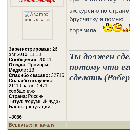
Админiстраторъ
экскурсию по стране
брусчатку я помню...
поразила...
_________________
Зарегистрирован:
26
Ты должен сдел
авг 2010, 11:13
Сообщения:
28041
потому что его
Откуда:
Приморье
Медали:
13
сделать (Робе
Cпасибо сказано:
32716
Спасибо получено:
21119 раз в 12471
сообщениях
Страна:
Россия
Титул:
Форумный чудак
Баллы репутации:
+8056
Вернуться к началу