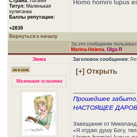
Страна:
Латвия
Homo homini lupus e
Титул:
Маленькая
хулиганка
Баллы репутации:
+2839
Вернуться к началу
За это сообщение пользова
Marina-Helena
,
Olga R
Эмма
Заголовок сообщения:
Re
Маленькая хулиганка
_________________
Прошедшее забыто.
НАСТОЯЩЕЕ ДАРО
Завещание от Микелан
«Я отдаю душу Богу, те