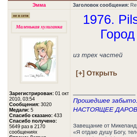
Эмма
Заголовок сообщения:
Re
1976. Pil
Маленькая хулиганка
Город
из трех частей
_________________
Зарегистрирован:
01 окт
2010, 03:54
Прошедшее забыто.
Сообщения:
3020
НАСТОЯЩЕЕ ДАРО
Медали:
5
Cпасибо сказано:
433
Спасибо получено:
Завещание от Микелан
5649 раз в 2170
«Я отдаю душу Богу, те
сообщениях