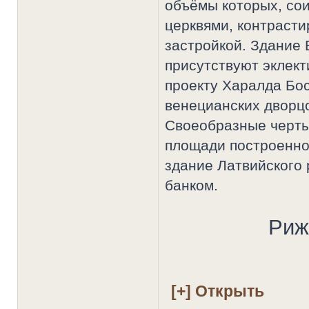
объёмы которых, со
церквями, контраст
застройкой. Здание 
присутствуют эклект
проекту Харалда Бос
венецианских дворц
Своеобразные черты
площади построенно
здание Латвийского
банком.
Риж