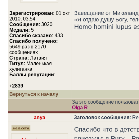
Завещание от Микелан
Зарегистрирован:
01 окт
2010, 03:54
«Я отдаю душу Богу, те
Сообщения:
3020
Homo homini lupus e
Медали:
5
Cпасибо сказано:
433
Спасибо получено:
5649 раз в 2170
сообщениях
Страна:
Латвия
Титул:
Маленькая
хулиганка
Баллы репутации:
+2839
Вернуться к началу
За это сообщение пользова
Olga R
anya
Заголовок сообщения:
Re
Спасибо что в детств
приезжал в Ригу... Р