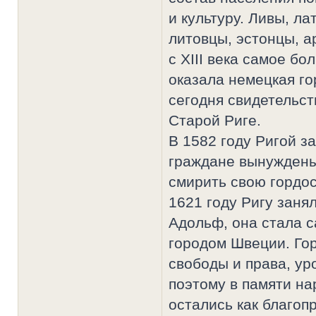
и культуру. Ливы, ла
литовцы, эстонцы, а
с XIII века самое б
оказала немецкая го
сегодня свидетельст
Старой Риге.
В 1582 году Ригой з
граждане вынуждены
смирить свою гордос
1621 году Ригу заня
Адольф, она стала 
городом Швеции. Го
свободы и права, ур
поэтому в памяти н
остались как благоп