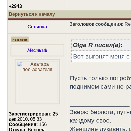
+2943
Вернуться к началу
Заголовок сообщения:
Re:
Селянка
Olga R писал(а):
Местный
Вот выгонят меня с 
Пусть только попро
поднимем сами не ра
_________________
Зверю берлога, путн
Зарегистрирован:
25
дек 2010, 05:33
каждому свое.
Сообщения:
156
Женщине лукавить, ц
Откуда:
Вологда