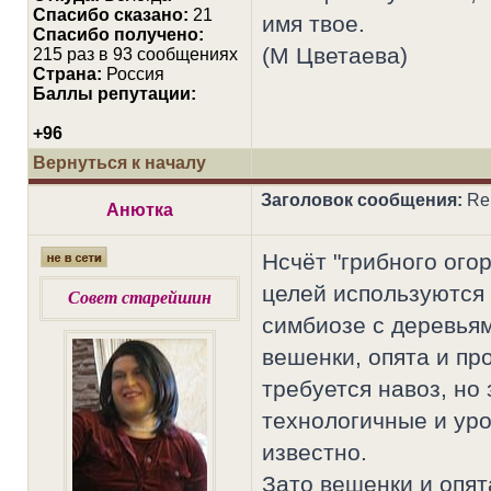
Cпасибо сказано:
21
имя твое.
Спасибо получено:
(М Цветаева)
215 раз в 93 сообщениях
Страна:
Россия
Баллы репутации:
+96
Вернуться к началу
Заголовок сообщения:
Re:
Анютка
Нсчёт "грибного огор
целей используются
Совет старейшин
симбиозе с деревья
вешенки, опята и пр
требуется навоз, но
технологичные и ур
известно.
Зато вешенки и опят