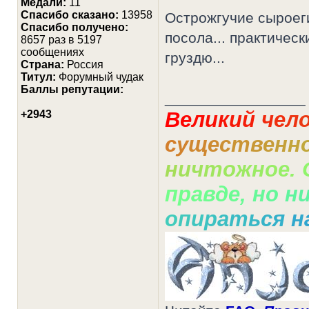
Медали:
11
Cпасибо сказано:
13958
Острожгучие сыроег
Спасибо получено:
посола... практичес
8657 раз в 5197
сообщениях
груздю...
Страна:
Россия
Титул:
Форумный чудак
Баллы репутации:
_________________
В
е
л
и
к
и
й
ч
е
л
+2943
с
у
щ
е
с
т
в
е
н
н
н
и
ч
т
о
ж
н
о
е
.
п
р
а
в
д
е
,
н
о
н
о
п
и
р
а
т
ь
с
я
н