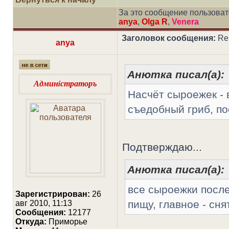
За это сообщение пользова
anya
,
Olga R
,
Venera
Заголовок сообщения:
Re
anya
Анютка писал(а):
Админiстраторъ
Насчёт сыроежек - 
съедобный гриб, по
Подтверждаю...
Анютка писал(а):
все сыроежки после
Зарегистрирован:
26
пищу, главное - сня
авг 2010, 11:13
Сообщения:
12177
Откуда:
Приморье