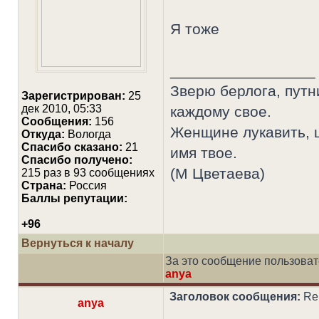
Я тоже
_________________
Зверю берлога, путн
Зарегистрирован:
25
дек 2010, 05:33
каждому свое.
Сообщения:
156
Женщине лукавить, ц
Откуда:
Вологда
Cпасибо сказано:
21
имя твое.
Спасибо получено:
(М Цветаева)
215 раз в 93 сообщениях
Страна:
Россия
Баллы репутации:
+96
Вернуться к началу
За это сообщение пользова
anya
Заголовок сообщения:
Re:
anya