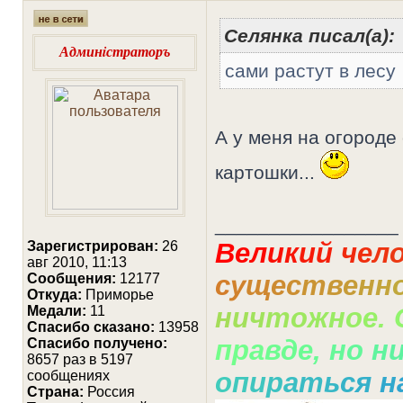
Селянка писал(а):
Админiстраторъ
сами растут в лесу
А у меня на огороде
картошки...
_________________
В
е
л
и
к
и
й
ч
е
л
Зарегистрирован:
26
авг 2010, 11:13
с
у
щ
е
с
т
в
е
н
н
Сообщения:
12177
Откуда:
Приморье
н
и
ч
т
о
ж
н
о
е
.
Медали:
11
Cпасибо сказано:
13958
п
р
а
в
д
е
,
н
о
н
Спасибо получено:
8657 раз в 5197
о
п
и
р
а
т
ь
с
я
н
сообщениях
Страна:
Россия