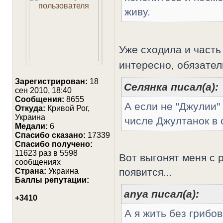
живу.
Уже сходила и част
интересно, обязате
Зарегистрирован:
18
Селянка писал(а):
сен 2010, 18:40
Сообщения:
8655
А если не "Джулии"
Откуда:
Кривой Рог,
Украина
числе Джултанок в
Медали:
6
Cпасибо сказано:
17339
Спасибо получено:
11623 раз в 5598
Вот выгонят меня с р
сообщениях
появится...
Страна:
Украина
Баллы репутации:
anya писал(а):
+3410
А я жить без грибов 