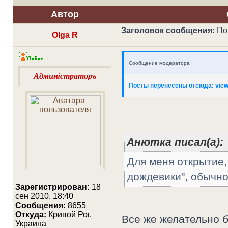
Автор
Заголовок сообщения:
Пог
Olga R
Сообщение модератора
Админiстраторъ
Посты перенесены отсюда: view
Анютка писал(а):
Для меня открытие,
дождевики", обычно
Зарегистрирован:
18
сен 2010, 18:40
Сообщения:
8655
Откуда:
Кривой Рог,
Все же желательно б
Украина