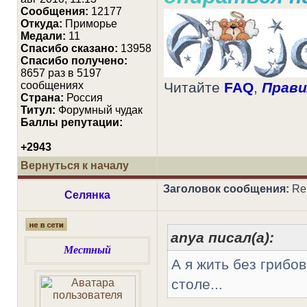
Сообщения:
12177
Откуда:
Приморье
Медали:
11
Cпасибо сказано:
13958
Спасибо получено:
8657 раз в 5197
сообщениях
Читайте
FAQ
,
Прави
Страна:
Россия
Титул:
Форумный чудак
Баллы репутации:
+2943
Вернуться к началу
Заголовок сообщения:
Re:
Селянка
anya писал(а):
Местный
А я жить без грибов 
столе...