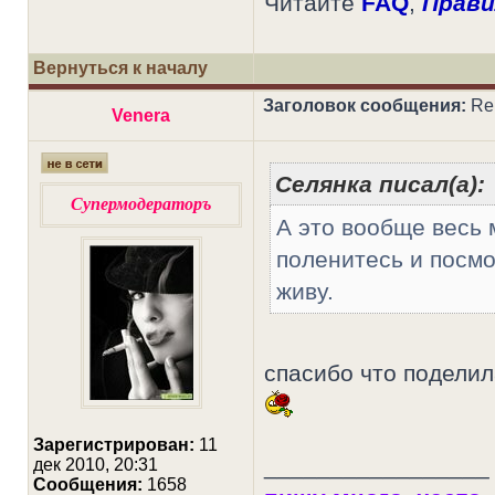
Читайте
FAQ
,
Прави
Вернуться к началу
Заголовок сообщения:
Re:
Venera
Селянка писал(а):
Супермодераторъ
А это вообще весь 
поленитесь и посмо
живу.
спасибо что поделил
Зарегистрирован:
11
_________________
дек 2010, 20:31
Сообщения:
1658