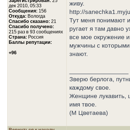
Зарегистрирован:
25
живу.
дек 2010, 05:33
Сообщения:
156
http://sanechka1.myjul
Откуда:
Вологда
Тут меня понимают и
Cпасибо сказано:
21
Спасибо получено:
ругает я там давно 
215 раз в 93 сообщениях
все мое окружение и
Страна:
Россия
Баллы репутации:
мужчины с которыми
+96
знают.
_________________
Зверю берлога, путн
каждому свое.
Женщине лукавить, ц
имя твое.
(М Цветаева)
Вернуться к началу