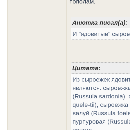
пополам.
Анютка писал(а):
И "ядовитые" сыроеж
Цитата:
Из сыроежек ядови
являются: сыроежка
(Russula sardonia),
quele-tii), сыроежка
валуй (Russula foel
пурпуровая (Russula
другие.