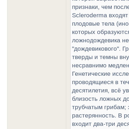
признаки, чем посл
Scleroderma входят
плодовые тела (ино
которых образуются
ложнодождевика не
"дождевикового". Г
тверды и темны вну
несравнимо медлен
Генетические иссле
проводящиеся в те
десятилетия, всё у
близость ложных д
трубчатым грибам;
растерянность. В р
входит два-три дес