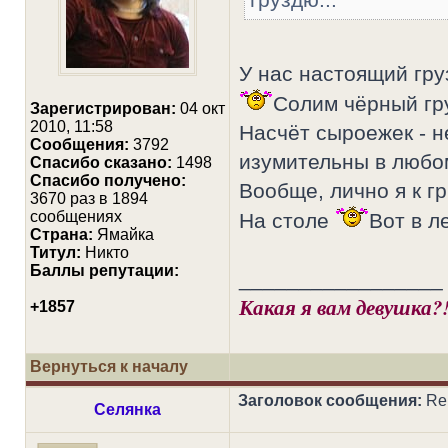
У нас настоящий гру
Солим чёрный гр
Зарегистрирован:
04 окт
2010, 11:58
Насчёт сыроежек - н
Сообщения:
3792
изумительны в любо
Cпасибо сказано:
1498
Спасибо получено:
Вообще, лично я к г
3670 раз в 1894
сообщениях
На столе
Вот в л
Страна:
Ямайка
Титул:
Никто
Баллы репутации:
_________________
Какая я вам девушка?
+1857
Вернуться к началу
Заголовок сообщения:
Re:
Селянка