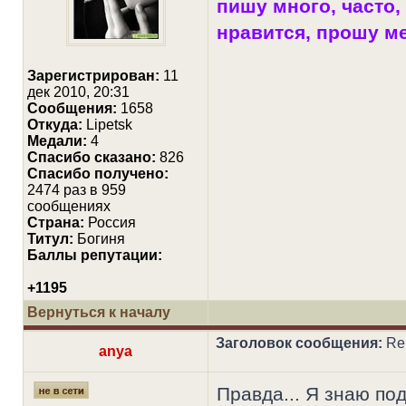
пишу много, часто, 
нравится, прошу мен
Зарегистрирован:
11
дек 2010, 20:31
Сообщения:
1658
Откуда:
Lipetsk
Медали:
4
Cпасибо сказано:
826
Спасибо получено:
2474 раз в 959
сообщениях
Страна:
Россия
Титул:
Богиня
Баллы репутации:
+1195
Вернуться к началу
Заголовок сообщения:
Re:
anya
Правда... Я знаю по