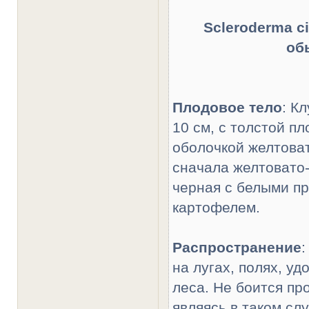
Scleroderma c
об
Плодовое тело
: К
10 см, с толстой п
оболочкой желтоват
сначала желтовато-
черная с белыми п
картофелем.
Распространение
:
на лугах, полях, у
леса. Не боится пр
являясь в таком слу