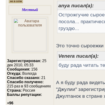
anya писал(а):
Местный
Острожгучие сырое
посола... практиче
груздю...
Это точно сыроежки 
Venera писал(а):
Зарегистрирован:
25
буду рада читать т
дек 2010, 05:33
Сообщения:
156
Откуда:
Вологда
Cпасибо сказано:
21
А я буду рада видеть
Спасибо получено:
215 раз в 93 сообщениях
"Джулии" зарегистри
Страна:
Россия
Баллы репутации:
Джултанок в стране
+96