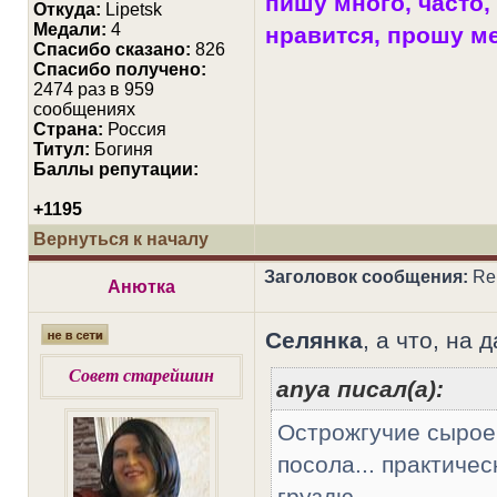
пишу много, часто, 
Откуда:
Lipetsk
Медали:
4
нравится, прошу мен
Cпасибо сказано:
826
Спасибо получено:
2474 раз в 959
сообщениях
Страна:
Россия
Титул:
Богиня
Баллы репутации:
+1195
Вернуться к началу
Заголовок сообщения:
Re:
Анютка
Селянка
, а что, на
Совет старейшин
anya писал(а):
Острожгучие сырое
посола... практиче
груздю...