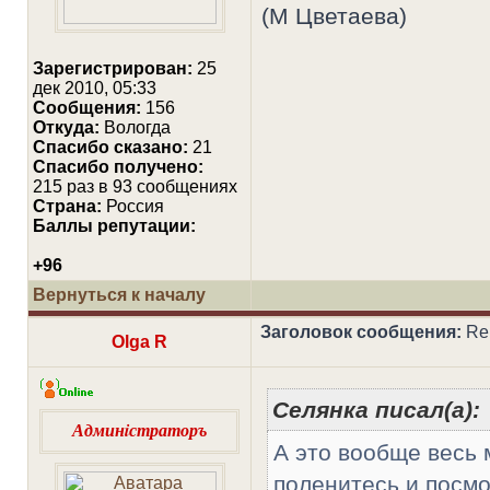
(М Цветаева)
Зарегистрирован:
25
дек 2010, 05:33
Сообщения:
156
Откуда:
Вологда
Cпасибо сказано:
21
Спасибо получено:
215 раз в 93 сообщениях
Страна:
Россия
Баллы репутации:
+96
Вернуться к началу
Заголовок сообщения:
Re:
Olga R
Селянка писал(а):
Админiстраторъ
А это вообще весь 
поленитесь и посмо