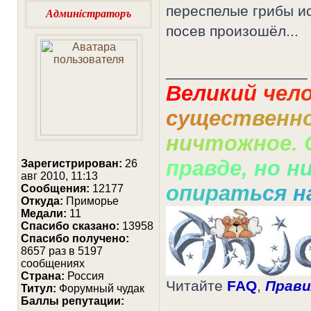
переспелые грибы ис
Админiстраторъ
посев произошёл...
_________________
В
е
л
и
к
и
й
ч
е
л
с
у
щ
е
с
т
в
е
н
н
н
и
ч
т
о
ж
н
о
е
.
п
р
а
в
д
е
,
н
о
н
Зарегистрирован:
26
авг 2010, 11:13
о
п
и
р
а
т
ь
с
я
н
Сообщения:
12177
Откуда:
Приморье
Медали:
11
Cпасибо сказано:
13958
Спасибо получено:
8657 раз в 5197
сообщениях
Страна:
Россия
Читайте
FAQ
,
Прави
Титул:
Форумный чудак
Баллы репутации: