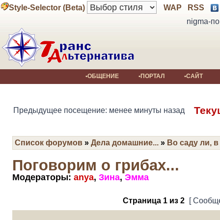
Style-Selector (Beta)
WAP
RSS
nigma-по
•ОБЩЕНИЕ
•ПОРТАЛ
•САЙТ
Теку
Предыдущее посещение: менее минуты назад
Список форумов
»
Дела домашние...
»
Во саду ли, 
Поговорим о грибах...
Модераторы:
anya
,
Зина
,
Эмма
Страница
1
из
2
[ Сообще