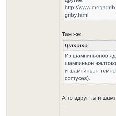
http://www.megagrib
griby.html
Там же:
Цитата:
Из шампиньонов яд
шампиньон желтокож
и шампиньон темноч
comyces).
А то вдруг ты и ша
...