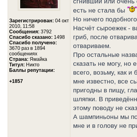
сгнивший или очень 
есть не стала бы
Но ничего подобного 
Зарегистрирован:
04 окт
2010, 11:58
Насчёт сыроежек - 
Сообщения:
3792
гриб, после отварива
Cпасибо сказано:
1498
Спасибо получено:
отвариваем.
3670 раз в 1894
сообщениях
Про остальные назв
Страна:
Ямайка
сказать не могу, но е
Титул:
Никто
Баллы репутации:
всего, возьму, как и
мне известно, все с
+1857
пригодны в пищу, гла
шляпки. В приведённ
этому поводу не ска
А шампиньоны мы пок
мне и в голову не пр