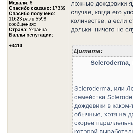
ложные дождевики яд
Медали:
6
Cпасибо сказано:
17339
случае, когда его у
Спасибо получено:
11623 раз в 5598
количестве, а если с
сообщениях
дольки, ничего не сл
Страна:
Украина
Баллы репутации:
+3410
Цитата:
Scleroderma
Scleroderma, или Л
семейства Sclerod
дождевики в каком-
обычные, хотя на д
скорее параллельна
которой выработал