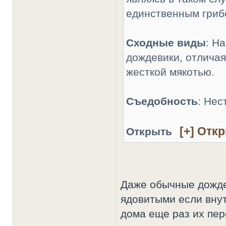
единственным гриб
Сходные виды
: Н
дождевики, отличая
жесткой мякотью.
Съедобность
: Нес
Открыть
Даже обычные дожде
ядовитыми если внут
дома еще раз их пе