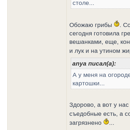
столе...
Обожаю грибы
. С
сегодня готовила г
вешанками, еще, кон
и лук и на утином жи
anya писал(а):
А у меня на огород
картошки...
Здорово, а вот у на
съедобные есть, а с
загрязнено
...