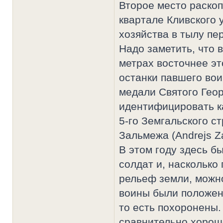
Второе место раскоп
квартале Кливского 
хозяйства в тылу пе
Надо заметить, что 
метрах восточнее э
останки павшего вои
медали Святого Геор
идентифицировать к
5-го Земгальского с
Зальмежа (Andrejs Z
В этом году здесь б
солдат и, насколько
рельеф земли, можно
воины были положен
то есть похоронены.
сравнительно хорош