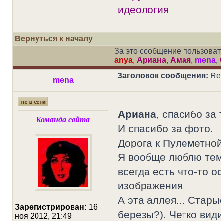
идеология
Вернуться к началу
За это сообщение пользова
anya
,
Ариана
,
Амая
,
mena
,
Заголовок сообщения:
Re
mena
Ариана
, спасибо за
Команда сайта
И спасибо за фото.
Дорога к Пулеметной
Я вообще люблю тему
всегда есть что-то 
изображения.
А эта аллея... Стары
Зарегистрирован:
16
березы?). Четко вид
ноя 2012, 21:49