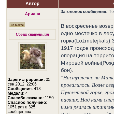
Автор
Заголовок сообщения:
Пе
Ариана
В воскресенье возвр
одно местечко в лес
Совет старейшин
горка(Ložmetējkals)
1917 годов происхо
операция на террит
Мировой войны(Рожд
бои).
"Наступление на Митав
Зарегистрирован:
05
сен 2012, 22:06
провалилось. Возле озе
Сообщения:
413
Пулеметной горке, гро
Медали:
4
Cпасибо сказано:
1150
павших. Над ними сиял
Спасибо получено:
ними рвалась шрапнель
1051 раз в 325
сообщениях