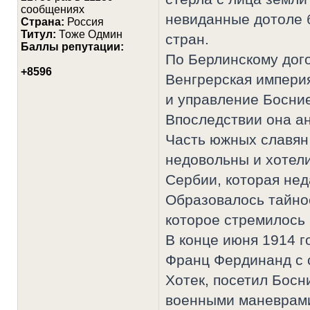
сообщениях
невиданные дотоле
Страна:
Россия
Титул:
Тоже Одмин
стран.
Баллы репутации:
По Берлинскому дого
+8596
Венгрерская импери
и управление Босние
Впоследствии она ан
Часть южных славян
недовольны и хотели
Сербии, которая нед
Образовалось тайно
которое стремилось
В конце июня 1914 г
Франц Фердинанд с 
Хотек, посетил Босн
военными маневрами