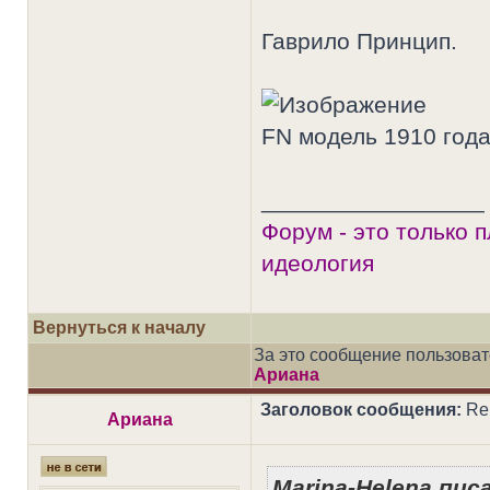
Гаврило Принцип.
FN модель 1910 года
_________________
Форум - это только 
идеология
Вернуться к началу
За это сообщение пользова
Ариана
Заголовок сообщения:
Re
Ариана
Marina-Helena писа