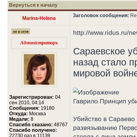
Вернуться к началу
Заголовок сообщения:
Re
Marina-Helena
http://www.ridus.ru/
Админiстраторъ
Сараевское уб
назад стало п
мировой войн
Зарегистрирован:
04
Гаврило Принцип уб
сен 2010, 04:14
Сообщения:
19180
Откуда:
Москва
Убийство в Сараево 
Медали:
8
Cпасибо сказано:
48767
развязыванию Перво
Спасибо получено:
22730 раз в 11139
стерла с лица земли