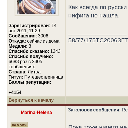
Как всегда по русски
нифига не нашла.
Зарегистрирован:
14
авг 2011, 11:29
_________________
Сообщения:
3006
58/77/175ТС2006ЗГ
Откуда:
сейчас из дома
Медали:
3
Cпасибо сказано:
1343
Спасибо получено:
6683 раз в 2305
сообщениях
Страна:
Литва
Титул:
Путешественница
Баллы репутации:
+4154
Вернуться к началу
Заголовок сообщения:
Re
Marina-Helena
Пока тоже ничего не