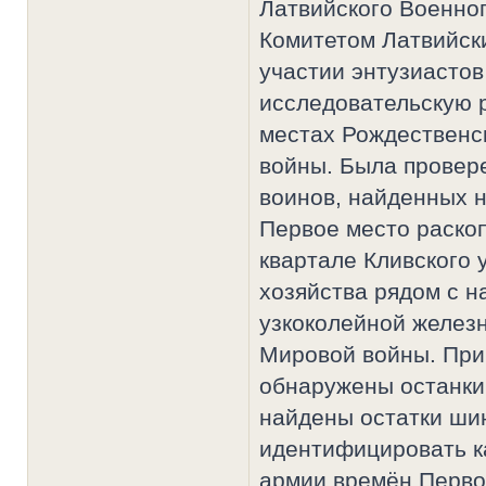
Латвийского Военног
Комитетом Латвийски
участии энтузиастов
исследовательскую р
местах Рождественс
войны. Была провер
воинов, найденных н
Первое место раскоп
квартале Кливского 
хозяйства рядом с 
узкоколейной железн
Мировой войны. При
обнаружены останки
найдены остатки ши
идентифицировать к
армии времён Перво