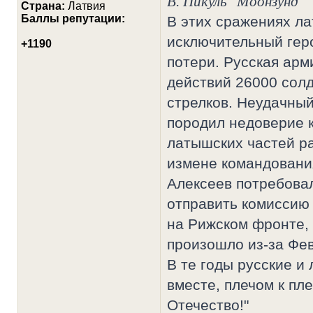
В. Пикуль "Моонзунд"
Страна:
Латвия
Баллы репутации:
В этих сражениях ла
исключительный гер
+1190
потери. Русская арм
действий 26000 солд
стрелков. Неудачный
породил недоверие к
латышских частей р
измене командования
Алексеев потребова
отправить комиссию
на Рижском фронте,
произошло из-за Фе
В те годы русские и
вместе, плечом к пле
Отечество!"