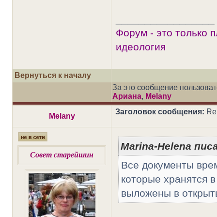
_________________
Форум - это только 
идеология
Вернуться к началу
За это сообщение пользова
Ариана
,
Melany
Заголовок сообщения:
Re
Melany
Marina-Helena писа
Совет старейшин
Все документы вре
которые хранятся в
выложены в открыты