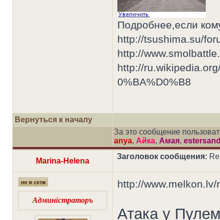
Подробнее,если кому
http://tsushima.su/f
http://www.smolbattle.
http://ru.wikipedia.
0%BA%D0%B8
Вернуться к началу
За это сообщение пользова
anya
,
Айка
,
Амая
,
estersan
Заголовок сообщения:
Re
Marina-Helena
http://www.melkon.lv/r
Админiстраторъ
Атака у Пулем