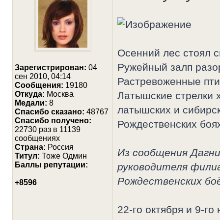
Осенний лес стоял 
Ружейный залп разо
Зарегистрирован:
04
сен 2010, 04:14
Растревоженные пти
Сообщения:
19180
Откуда:
Москва
Латышские стрелки 
Медали:
8
латышских и сибирск
Cпасибо сказано:
48767
Спасибо получено:
Рождественских боях
22730 раз в 11139
сообщениях
Страна:
Россия
Из сообщения Дагн
Титул:
Тоже Одмин
Баллы репутации:
руководителя филиа
Рождественских бо
+8596
22-го октября и 9-г