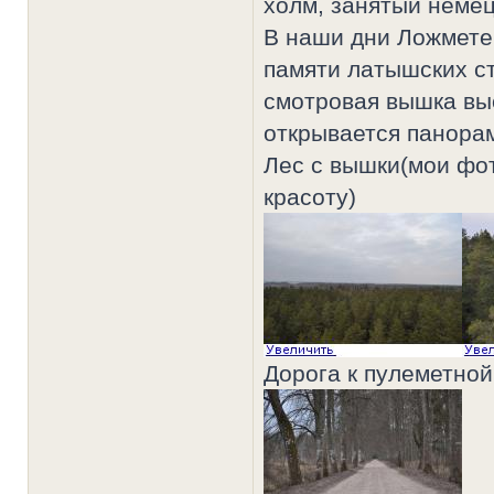
холм, занятый немец
В наши дни Ложметей
памяти латышских ст
смотровая вышка выс
открывается панора
Лес с вышки(мои фо
красоту)
Дорога к пулеметной