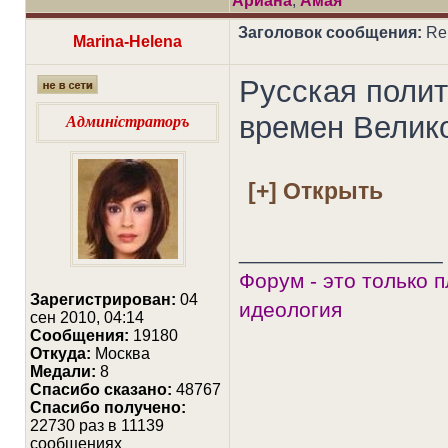
Ариана
,
Амая
Заголовок сообщения:
Re
Marina-Helena
Русская полит
Админiстраторъ
времен Велик
_________________
Форум - это только 
Зарегистрирован:
04
идеология
сен 2010, 04:14
Сообщения:
19180
Откуда:
Москва
Медали:
8
Cпасибо сказано:
48767
Спасибо получено:
22730 раз в 11139
сообщениях