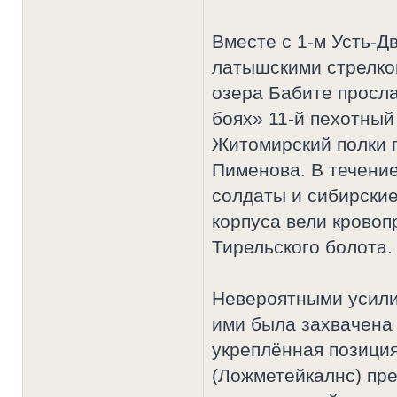
Вместе с 1-м Усть-Д
латышскими стрелко
озера Бабите просл
боях» 11-й пехотный
Житомирский полки 
Пименова. В течени
солдаты и сибирские
корпуса вели крово
Тирельского болота.
Невероятными усили
ими была захвачена 
укреплённая позиция
(Ложметейкалнс) пр