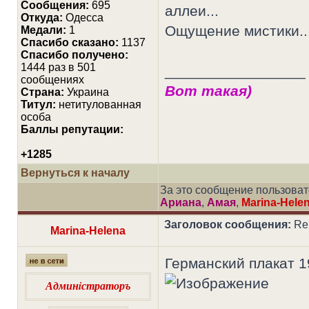
Сообщения:
695
аллеи...
Откуда:
Одесса
Ощущение мистики..
Медали:
1
Cпасибо сказано:
1137
Спасибо получено:
1444 раз в 501
_________________
сообщениях
Вот такая)
Страна:
Украина
Титул:
нетитулованная
особа
Баллы репутации:
+1285
Вернуться к началу
За это сообщение пользова
Ариана
,
Амая
,
Marina-Hele
Заголовок сообщения:
Re
Marina-Helena
Германский плакат 1
Админiстраторъ