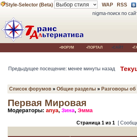
Style-Selector (Beta)
WAP
RSS
nigma-поиск по сай
•ФОРУМ
•ПОРТАЛ
•САЙТ
•Г
Теку
Предыдущее посещение: менее минуты назад
Список форумов
»
Общие разделы
»
Разговоры об
Первая Мировая
Модераторы:
anya
,
Зина
,
Эмма
Страница
1
из
1
[ Сообще