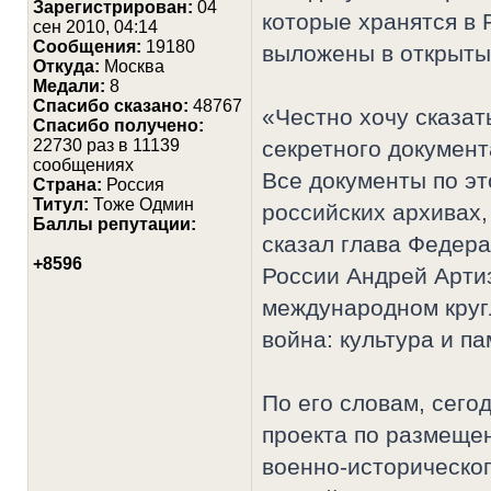
Зарегистрирован:
04
которые хранятся в 
сен 2010, 04:14
Сообщения:
19180
выложены в открытый
Откуда:
Москва
Медали:
8
Cпасибо сказано:
48767
«Честно хочу сказать
Спасибо получено:
22730 раз в 11139
секретного документ
сообщениях
Все документы по эт
Страна:
Россия
Титул:
Тоже Одмин
российских архивах,
Баллы репутации:
сказал глава Федера
+8596
России Андрей Артиз
международном круг
война: культура и п
По его словам, сего
проекта по размещен
военно-историческо