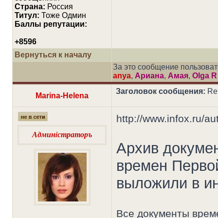
Страна:
Россия
Титул:
Тоже Одмин
Баллы репутации:
+8596
Вернуться к началу
За это сообщение пользова
anya
,
Ариана
,
Амая
,
Olga R
Заголовок сообщения:
Re
Marina-Helena
http://www.infox.ru/aut
Админiстраторъ
Архив докуме
времен Перво
выложили в и
Все документы врем