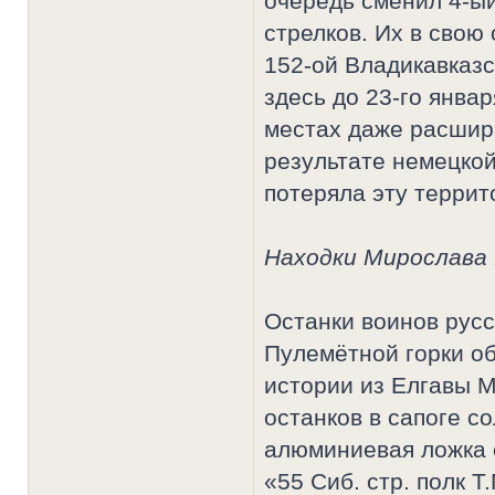
очередь сменил 4-ы
стрелков. Их в свою
152-ой Владикавказс
здесь до 23-го янва
местах даже расшири
результате немецкой
потеряла эту террит
Находки Мирослава
Останки воинов русс
Пулемётной горки о
истории из Елгавы 
останков в сапоге с
алюминиевая ложка 
«55 Сиб. стр. полк Т