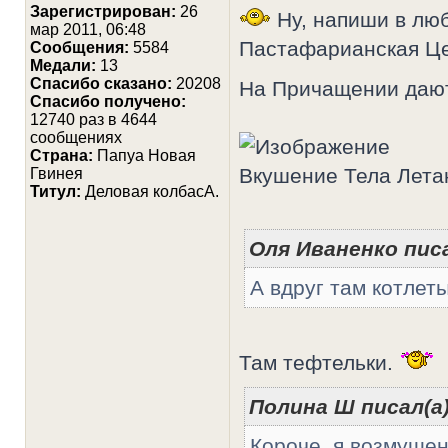
Зарегистрирован:
26
Ну, напиши в люб
мар 2011, 06:48
Пастафарианская Це
Сообщения:
5584
Медали:
13
Cпасибо сказано:
20208
На Причащении даю
Спасибо получено:
12740 раз в 4644
сообщениях
Страна:
Папуа Новая
Вкушение Тела Лета
Гвинея
Титул:
Деловая колбасА.
Оля Иваненко писа
А вдруг там котлет
Там тефтельки.
Полина Ш писал(а)
Короче, я возмущен