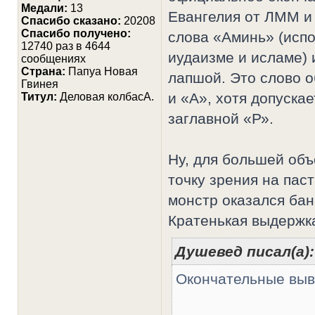
Медали:
13
Евангелия от ЛММ и 
Cпасибо сказано:
20208
Спасибо получено:
слова «Аминь» (испо
12740 раз в 4644
иудаизме и исламе) 
сообщениях
Страна:
Папуа Новая
лапшой. Это слово о
Гвинея
и «А», хотя допуска
Титул:
Деловая колбасА.
заглавной «Р».
Ну, для большей объ
точку зрения на пас
монстр оказался бан
Кратенькая выдержк
Душевед писал(а):
Окончательные выв