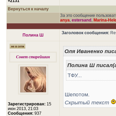
+2131
Вернуться к началу
За это сообщение пользова
anya
,
estersand
,
Marina-Hel
Заголовок сообщения:
Re:
Полина Ш
Оля Иваненко писа
Совет старейшин
Полина Ш писал(а
ТФУ...
Шепотом.
Скрытый текст
Зарегистрирован:
15
июн 2013, 21:03
Сообщения:
937