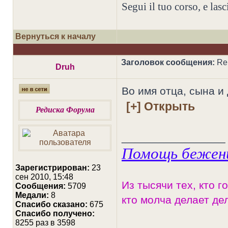
Segui il tuo corso, e lasci
Вернуться к началу
Заголовок сообщения:
Re:
Druh
Во имя отца, сына и 
Редиска Форума
_________________
Помощь бежен
Зарегистрирован:
23
сен 2010, 15:48
Из тысячи тех, кто г
Сообщения:
5709
Медали:
8
кто молча делает дел
Cпасибо сказано:
675
Спасибо получено:
8255 раз в 3598