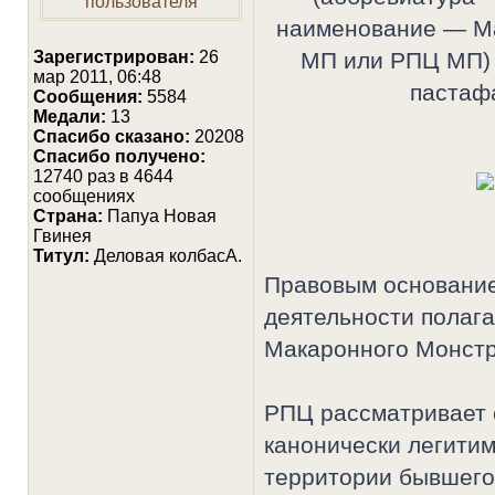
наименование — Ма
Зарегистрирован:
26
МП или РПЦ МП) 
мар 2011, 06:48
пастаф
Сообщения:
5584
Медали:
13
Cпасибо сказано:
20208
Спасибо получено:
12740 раз в 4644
сообщениях
Страна:
Папуа Новая
Гвинея
Титул:
Деловая колбасА.
Правовым основание
деятельности полаг
Макаронного Монстр
РПЦ рассматривает 
канонически легити
территории бывшего