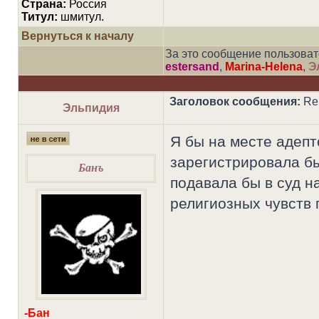
Страна:
Россия
Титул:
шмитул.
Вернуться к началу
За это сообщение пользова
estersand
,
Marina-Helena
,
Э
Заголовок сообщения:
Re:
Эльпидия
Я бы на месте адепт
зарегистрировала б
Банъ
подавала бы в суд н
религиозных чувств
-Бан