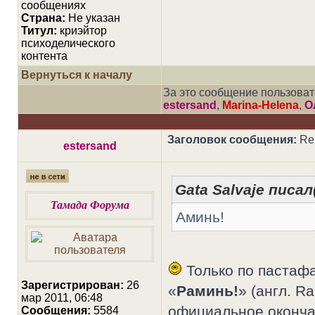
сообщениях
Страна:
Не указан
Титул:
криэйтор
психоделического
контента
Вернуться к началу
За это сообщение пользова
estersand
,
Marina-Helena
,
О
Заголовок сообщения:
Re:
estersand
Gata Salvaje писал(
Тамада Форума
Аминь!
Только по пастаф
Зарегистрирован:
26
«
Раминь!
» (англ. 
мар 2011, 06:48
официальное оконча
Сообщения:
5584