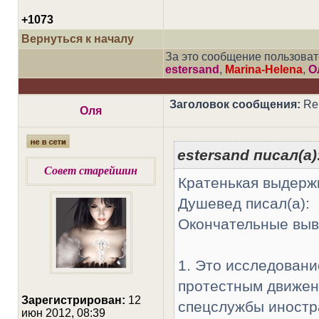
+1073
Вернуться к началу
За это сообщение пользова
estersand
,
Marina-Helena
,
О
Заголовок сообщения:
Re:
Оля
estersand писал(а)
Совет старейшин
Кратенькая выдерж
Душевед писал(а):
Окончательные выв
1. Это исследовани
протестным движен
Зарегистрирован:
12
спецслужбы иностр
июн 2012, 08:39