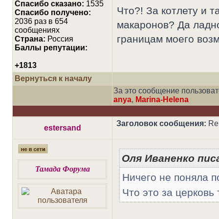
Cпасибо сказано:
1535
Что?! За котлету и 
Спасибо получено:
2036 раз в 654
макаронов? Да ладно
сообщениях
границам моего возм
Страна:
Россия
Баллы репутации:
+1813
Вернуться к началу
За это сообщение пользова
anya
,
Marina-Helena
Заголовок сообщения:
Re:
estersand
Оля Иваненко писа
Тамада Форума
Ничего не поняла п
Что это за церковь