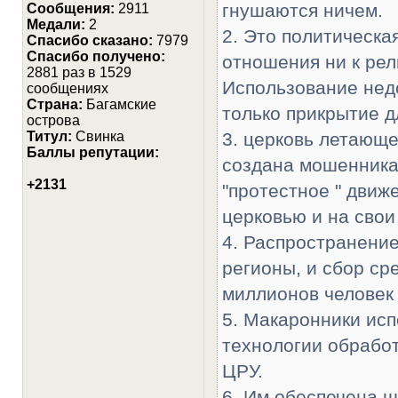
гнушаются ничем.
Сообщения:
2911
Медали:
2
2. Это политическа
Cпасибо сказано:
7979
Спасибо получено:
отношения ни к рел
2881 раз в 1529
Использование недо
сообщениях
Страна:
Багамские
только прикрытие д
острова
Титул:
Свинка
3. церковь летающ
Баллы репутации:
создана мошенника
+2131
"протестное " движ
церковью и на свои
4. Распространени
регионы, и сбор ср
миллионов человек
5. Макаронники ис
технологии обрабо
ЦРУ.
6. Им обеспечена 