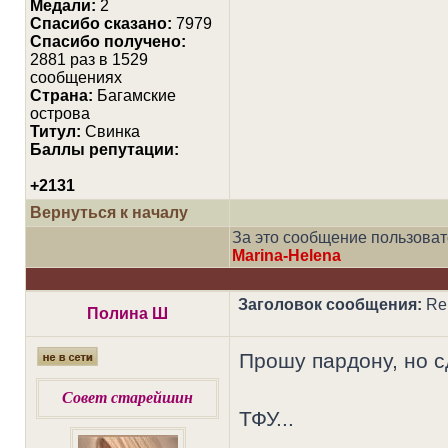
Медали:
2
Cпасибо сказано:
7979
Спасибо получено:
2881 раз в 1529
сообщениях
Страна:
Багамские
острова
Титул:
Свинка
Баллы репутации:
+2131
Вернуться к началу
За это сообщение пользова
Marina-Helena
Заголовок сообщения:
Re:
Полина Ш
Прошу пардону, но с
Совет старейшин
ТФУ...