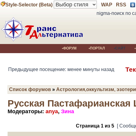
Style-Selector (Beta)
WAP
RSS
nigma-поиск по с
•ФОРУМ
•ПОРТАЛ
•САЙТ
Тек
Предыдущее посещение: менее минуты назад
Список форумов
»
Астрология,оккультизм, эзотери
Русская Пастафарианская 
Модераторы:
anya
,
Зина
Страница
1
из
5
[ Сообще