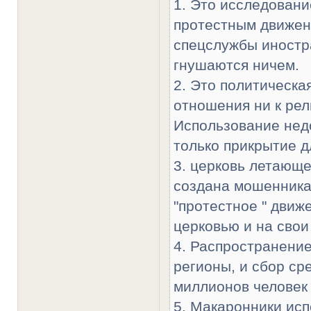
1. Это исследовани
протестным движен
спецслужбы иностр
гнушаются ничем.
2. Это политическа
отношения ни к рел
Использование недо
только прикрытие д
3. церковь летающ
создана мошенника
"протестное " движ
церковью и на свои
4. Распространени
регионы, и сбор ср
миллионов человек
5. Макаронники ис