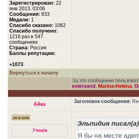
Зарегистрирован:
22
янв 2013, 03:06
Сообщения:
833
Медали:
1
Cпасибо сказано:
1062
Спасибо получено:
1216 раз в 547
сообщениях
Страна:
Россия
Баллы репутации:
+1073
Вернуться к началу
За это сообщение пользова
estersand
,
Marina-Helena
,
О
Заголовок сообщения:
Re:
Айка
Эльпидия писал(а)
Учонiя
Я бы на месте адеп