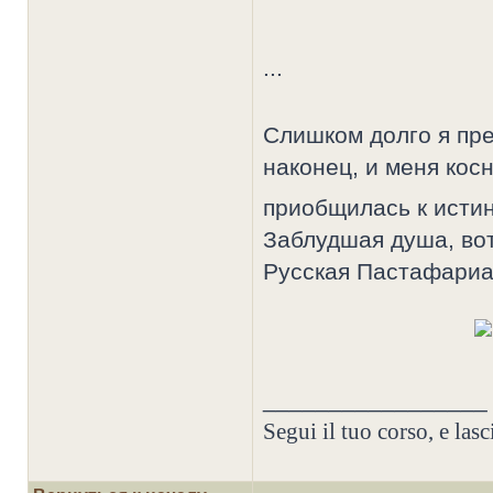
...
Слишком долго я пр
наконец, и меня кос
приобщилась к исти
Заблудшая душа, вот
Русская Пастафариа
_________________
Segui il tuo corso, e lasci