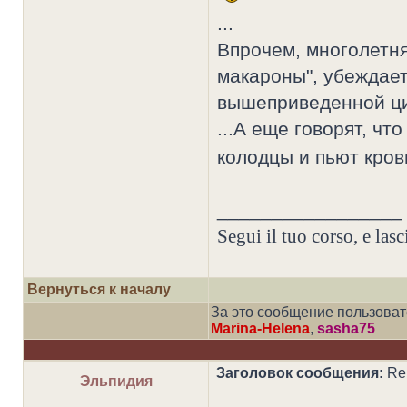
...
Впрочем, многолетня
макароны", убеждае
вышеприведенной ц
...А еще говорят, чт
колодцы и пьют кро
_________________
Segui il tuo corso, e lasci
Вернуться к началу
За это сообщение пользова
Marina-Helena
,
sasha75
Заголовок сообщения:
Re:
Эльпидия