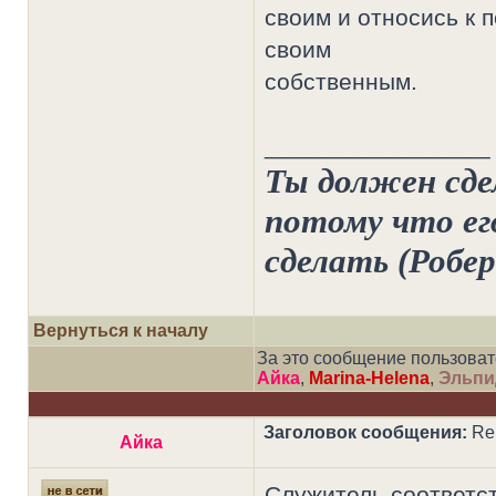
своим и относись к п
своим
собственным.
_________________
Ты должен сдел
потому что его
сделать (Робе
Вернуться к началу
За это сообщение пользова
Айка
,
Marina-Helena
,
Эльпи
Заголовок сообщения:
Re:
Айка
Служитель соответст