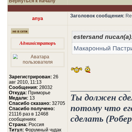
Вернуться к началу
Заголовок сообщения:
Re:
anya
estersand писал(а)
Админiстраторъ
Макаронный Пастр
Зарегистрирован:
26
авг 2010, 11:13
_________________
Сообщения:
28032
Откуда:
Приморье
Ты должен сдел
Медали:
13
Cпасибо сказано:
32705
потому что его
Спасибо получено:
21116 раз в 12468
сделать (Робе
сообщениях
Страна:
Россия
Титул:
Форумный чудак