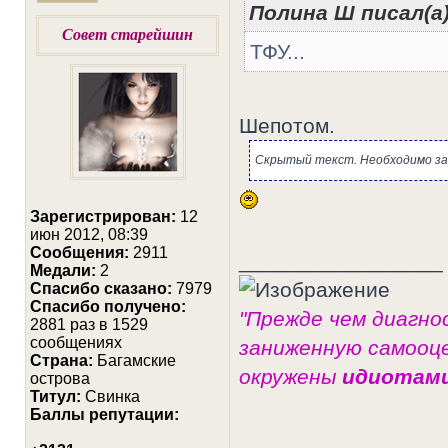
Полина Ш писал(а)
Совет старейшин
ТФУ...
Шепотом.
Скрытый текст. Необходимо за
Зарегистрирован:
12
июн 2012, 08:39
Сообщения:
2911
_________________
Медали:
2
Cпасибо сказано:
7979
Спасибо получено:
"Прежде чем диагно
2881 раз в 1529
сообщениях
заниженную самооце
Страна:
Багамские
окружены
идиотам
острова
Титул:
Свинка
Баллы репутации: