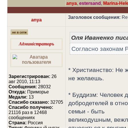
anya
,
estersand
,
Marina-Hel
Заголовок сообщения:
Re:
anya
Оля Иваненко писа
Админiстраторъ
Согласно законам 
* Христианство: Не 
Зарегистрирован:
26
не желаешь.
авг 2010, 11:13
Сообщения:
28032
Откуда:
Приморье
* Буддизм: Человек 
Медали:
13
Cпасибо сказано:
32705
добродетелей в отно
Спасибо получено:
семьи - быть
21116 раз в 12468
сообщениях
великодушным, вежл
Страна:
Россия
относиться к другим
Титул:
Форумный чудак