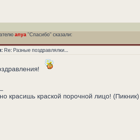
вателю
anya
"Спасибо" сказали:
:
Re: Разные поздравлялки...
оздравления!
_
но красишь краской порочной лицо! (Пикник)