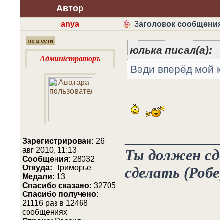
Автор
anya
Заголовок сообщения
юлька писал(а):
Админiстраторъ
Веди вперёд мой 
________________
Зарегистрирован:
26
авг 2010, 11:13
Ты должен сде
Сообщения:
28032
Откуда:
Приморье
сделать (Роб
Медали:
13
Cпасибо сказано:
32705
Спасибо получено:
21116 раз в 12468
сообщениях