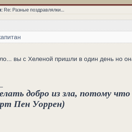
:
Re: Разные поздравлялки...
капитан
ло... вы с Хеленой пришли в один день но он
_
лать добро из зла, потому что 
ерт Пен Уоррен)