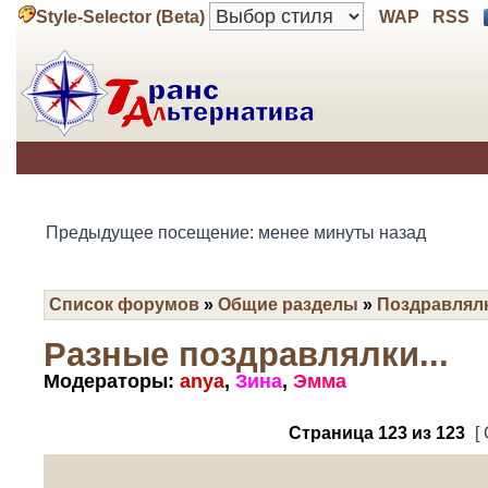
Style-Selector (Beta)
WAP
RSS
Предыдущее посещение: менее минуты назад
Список форумов
»
Общие разделы
»
Поздравлял
Разные поздравлялки...
Модераторы:
anya
,
Зина
,
Эмма
Страница
123
из
123
[