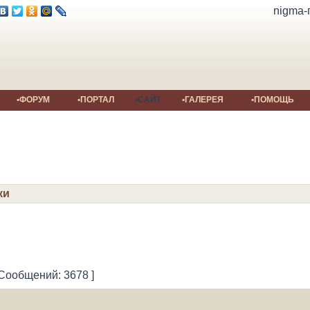
nigma-
•ФОРУМ
•ПОРТАЛ
•САЙТ
•ГАЛЕРЕЯ
•ПОМОЩЬ
ки
 Сообщений: 3678 ]