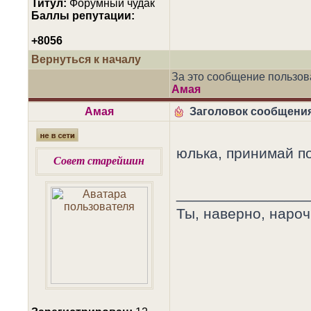
Титул:
Форумный чудак
Баллы репутации:
+8056
Вернуться к началу
За это сообщение пользо
Амая
Амая
Заголовок сообщения
юлька, принимай п
Совет старейшин
________________
Ты, наверно, нароч