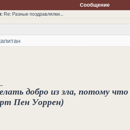
Сообщение
:
Re: Разные поздравлялки...
капитан
_
лать добро из зла, потому что 
ерт Пен Уоррен)