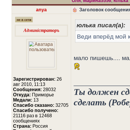
Оля
,
Марина5556
,
юлька
anya
Заголовок сообщения
юлька писал(а):
Админiстраторъ
Веди вперёд мой 
мало пишешь.... ма
Зарегистрирован:
26
________________
авг 2010, 11:13
Ты должен сде
Сообщения:
28032
Откуда:
Приморье
сделать (Роб
Медали:
13
Cпасибо сказано:
32705
Спасибо получено:
21116 раз в 12468
сообщениях
Страна:
Россия