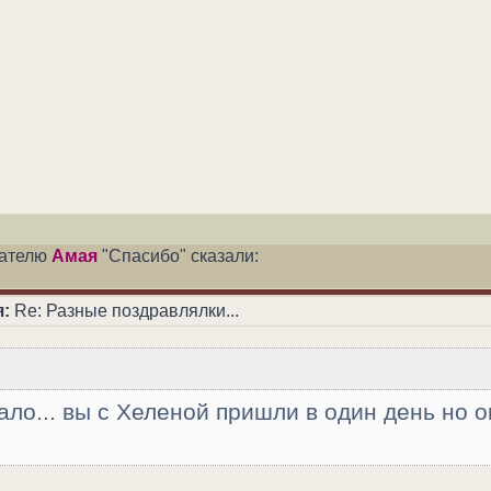
вателю
Амая
"Спасибо" сказали:
:
Re: Разные поздравлялки...
ало... вы с Хеленой пришли в один день но 