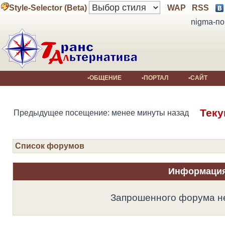
Style-Selector (Beta)
WAP
RSS
nigma-по
•ОБЩЕНИЕ
•ПОРТАЛ
•САЙТ
Теку
Предыдущее посещение: менее минуты назад
Список форумов
Информаци
Запрошенного форума не