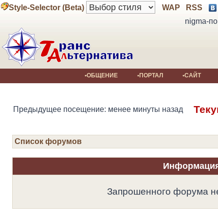
Style-Selector (Beta)
WAP
RSS
nigma-по
•ОБЩЕНИЕ
•ПОРТАЛ
•САЙТ
Теку
Предыдущее посещение: менее минуты назад
Список форумов
Информаци
Запрошенного форума не