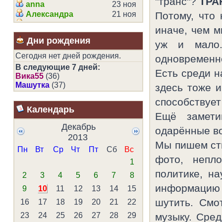
"транс"?
ТРА
Melany
anna
23 ноя
2535
Иришка
Александра
21 ноя
2336
Потому, что
Оля
alex7771
18 ноя
2267
иначе, чем м
Сестрёнка
Амая
12 ноя
2060
Дни рождения
уж и мало
Вика55
катяарх
10 ноя
1956
sasha75
xstar
09 ноя
1610
Сегодня нет дней рождения.
одновременн
Alessana
Petruha460
07 ноя
1459
В следующие 7 дней:
Есть среди 
Ник
aldara
07 ноя
1372
Вика55
(36)
Yalo
Equiple
03 ноя
1342
Машутка
(37)
здесь тоже и
Чародейка Гуманная
Андрей
02 ноя
1338
способствует
Зина
Amélie
31 окт
1326
Календарь
Wendy Testaburger
Лолочка
27 окт
1242
Ещё замети
Привидение
lmenka
26 окт
1181
Декабрь
одарённые в
Elwen
Vladiss
26 окт
1076
2013
Аннушка
Tap0k
21 окт
984
Мы пишем сти
Пн
Вт
Ср
Чт
Пт
Сб
Вс
Юля Мод
vav46
21 окт
938
фото, непл
1
Эльпидия
Andronych
18 окт
834
политике, н
Юлия
Кариша
17 окт
828
2
3
4
5
6
7
8
Gamete Meiosis
Vyktorija
16 окт
815
информацию 
9
10
11
12
13
14
15
Женечка
trisha
12 окт
785
шутить. См
16
17
18
19
20
21
22
Эвелина
Sasha
06 окт
728
Aiste
poojke
06 окт
715
23
24
25
26
27
28
29
музыку. Сре