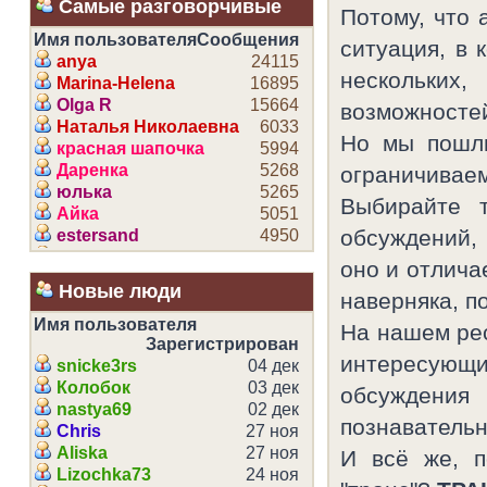
Самые разговорчивые
Потому, что 
Имя пользователя
Сообщения
ситуация, в 
anya
24115
нескольки
Marina-Helena
16895
Olga R
15664
возможностей
Наталья Николаевна
6033
Но мы пошли
красная шапочка
5994
Даренка
5268
ограничиваем
юлька
5265
Выбирайте 
Айка
5051
обсуждений, 
estersand
4950
Gata Salvaje
4920
оно и отлича
Марина5556
4918
Новые люди
наверняка, п
Анютка
3791
Светлана
3485
Имя пользователя
На нашем ре
Camelia
Зарегистрирован
3475
интересующи
fox
snicke3rs
04 дек
3320
Око
Колобок
03 дек
3091
обсуждени
Эмма
nastya69
02 дек
3011
познавательн
Venera
Chris
27 ноя
2922
Фрейя
Aliska
27 ноя
2905
И всё же, п
Катюша
Lizochka73
24 ноя
2645