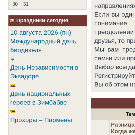
Анастасия Хохлова
Катёна
04 окт
708
30
31
направлениях
Волчицa
Emma
02 окт
701
Эйя 8008
Алёна
01 окт
633
Если вы один
Карлосон
Scorpion
29 сен
626
Праздники сегодня
понимание
Piramide
Nezhinka
22 сен
595
babyaleksa
Olga_E
21 сен
587
преодолении 
10 августа 2026 (пн):
Ольга55
AndGor
19 сен
553
друзья, то п
Международный день
Stan Marsh
anita
15 сен
551
ruislavailfuh
15 сен
Мы вам пред
биодизеля
sverpetka
13 сен
семьи или про
jna
12 сен
Выбор всегда
День Независимости в
lena
11 сен
alika
09 сен
Регистрируйте
Эквадоре
memaextizaf
05 сен
Вы об этом н
teerloplosy
05 сен
Инна И
04 сен
День национальных
Affoniaagindy
04 сен
героев в Зимбабве
Алёна777
02 сен
Inaya_Ya
01 сен
Те
ArtemFrolov
30 авг
Прохоры – Пармены
Алексашка
29 авг
Разница
Pink
28 авг
Когда ж