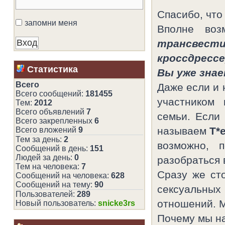
Спасибо, что
запомни меня
Вполне воз
трансвест
кроссдрессе
Статистика
Вы уже зна
Всего
Даже если и 
Всего сообщений:
181455
участником
Тем:
2012
Всего объявлений
7
семьи. Если
Всего закрепленных
6
называем
Т*
Всего вложений
9
Тем за день:
2
возможно, 
Сообщений в день:
151
Людей за день:
0
разобраться в
Тем на человека:
7
Сразу же сто
Сообщений на человека:
628
Сообщений на тему:
90
сексуальных
Пользователей:
289
отношений. М
Новый пользователь:
snicke3rs
Почему мы н