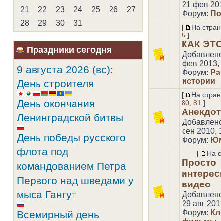
Эвелина
Daina
28 янв
871
21 фев 201
21
22
23
24
25
26
27
Эльпидия
Oksi6666
24 янв
833
Форум:
По
Юлия
Шелли
19 янв
832
28
29
30
31
[
На стран
Aiste
Алекс
04 янв
826
5
]
Женечка
Дед Мороз
30 дек
797
КАК ЭТО
Праздники сегодня
Анастасия Хохлова
alex
22 дек
769
Добавлен
Piramide
Chris
27 ноя
747
фев 2013, 
9 августа 2026 (вс):
Волчицa
Амая
12 ноя
701
Форум:
Ра
mena
aldara
07 ноя
693
истории
День строителя
Эйя 8008
trisha
11 окт
633
[
На стран
Карлосон
Ольга_Е
21 сен
626
День окончания
80
,
81
]
AndGor
19 сен
Анекдо
Ленинградской битвы
anita
15 сен
Добавлен
Инна И
04 сен
сен 2010, 
День победы русского
Pink
28 авг
Форум:
Юм
Lenaboaple
22 авг
флота под
[
На 
yanasitnikova
09 авг
Просто
командованием Петра
jein2003
07 авг
интерес
Первого над шведами у
Angelina
05 авг
видео
kalybri
25 июн
мыса Гангут
Добавлен
Полина Ш
15 июн
29 авг 201
Лиза Т
05 июн
Форум:
Кл
Всемирный день
Облако в штанах
01 июн