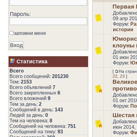
Первая
Добавлен
Пароль:
09 апр 201
Форум:
Ра
истории
запомни меня
Юморис
клоуны 
Добавлен
01 июн 201
Статистика
Форум:
Юм
Всего
[
На стран
Всего сообщений:
201230
22
,
23
]
Велико
Тем:
2153
Всего объявлений
7
противо
Всего закрепленных
6
Добавлен
Всего вложений
9
01 окт 201
Тем за день:
2
Форум:
По
Сообщений в день:
143
Шестая 
Людей за день:
0
Тем на человека:
8
Добавлен
Сообщений на человека:
751
июн 2014, 
Сообщений на тему:
93
Форум:
Фи