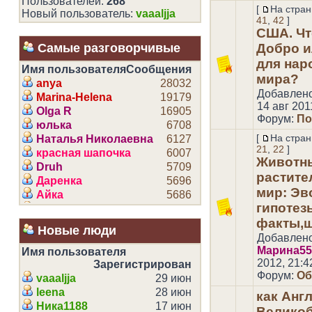
Пользователей:
268
[
На стран
Новый пользователь:
vaaaljja
41
,
42
]
США. Чт
Самые разговорчивые
Добро и
для нар
Имя пользователя
Сообщения
мира?
anya
28032
Добавлен
Marina-Helena
19179
14 авг 201
Olga R
16905
Форум:
По
юлька
6708
[
На стран
Наталья Николаевна
6127
21
,
22
]
красная шапочка
6007
Животн
Druh
5709
растит
Даренка
5696
мир: Эв
Айка
5686
гипотез
estersand
5584
факты,
Марина5556
5286
Новые люди
Анютка
3791
Добавлен
fox
3605
Марина55
Имя пользователя
2012, 21:4
Venera
Зарегистрирован
3597
Форум:
Об
Camelia
vaaaljja
29 июн
3545
Светлана
leena
28 июн
3495
как Анг
Око
Ника1188
17 июн
3173
Велико