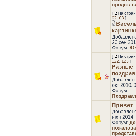
представ
[
На стран
62
,
63
]
Весел
картинки
Добавлен
23 сен 201
Форум:
Юм
[
На стран
122
,
123
]
Разные
поздрав
Добавлен
окт 2010, 
Форум:
Поздравл
Привет
Добавлен
июн 2014, 
Форум:
До
пожаловат
представ