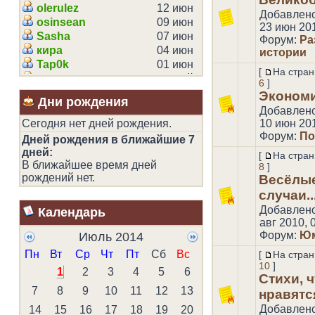
Эмма
olerulez
12 июн
3020
Добавлен
Hornisse
osinsean
09 июн
3011
23 июн 201
Melany
Sasha
07 июн
3006
Форум:
Ра
Оля
кира
04 июн
2911
истории
Катюша
Tap0k
01 июн
2645
[
На стран
Иришка
Дина
30 май
2505
6
]
Зина
Света77
27 май
2458
Эконом
Дни рождения
Сестрёнка
Sergey
23 май
2086
Добавлен
Вика55
Maschulka
06 май
1956
Сегодня нет дней рождения.
10 июн 201
sasha75
exPeriencer
04 май
1919
Форум:
По
Дней рождения в ближайшие 7
Чародейка Гуманная
jurodivy
29 апр
1774
дней:
[
На стран
Alessana
Elentra
12 апр
1659
В ближайшее время дней
8
]
Wendy Testaburger
Ирина Е
05 апр
1494
рождений нет.
Весёлы
Elwen
AlovaAB
05 апр
1408
случаи..
Yalo
Annya
04 апр
1396
Добавлен
Календарь
Ник
black
31 мар
1375
авг 2010, 
Привидение
woman
29 мар
1183
Форум:
Юм
Июль 2014
Аннушка
DanielSa
28 мар
985
Пн
Вт
Ср
Чт
Пт
Сб
Вс
[
На стран
Юля Мод
innaver
23 мар
938
10
]
1
2
3
4
5
6
Полина Ш
sereha
19 мар
937
Стихи, 
Gamete Meiosis
gleb65
17 мар
884
7
8
9
10
11
12
13
нравятся
Амая
Nata74
02 мар
874
Добавлен
14
15
16
17
18
19
20