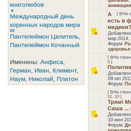
фильмы, 
книголюбов
Виконт
01 июн
анимация
alina
18 май
А
[
На 
Международный день
есть в 
коренных народов мира
медики
Добавлен
Пантелеймон Целитель,
мар 2014, 
Форум:
Ра
Пантелеймон Кочанный
здоровье
[
На стран
Именины:
Анфиса
,
6
]
Политик
Герман
,
Иван
,
Климент
,
Добавлен
Наум
,
Николай
,
Платон
09 окт 201
Форум:
По
[
На стран
32
,
33
]
Трям! М
Саша ...
Добавлен
10 июл 201
Форум:
До
пожаловат