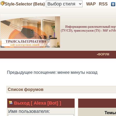
Style-Selector (Beta)
WAP
RSS
Информационно-развлекательный порта
(TV/CD), транссексуалов (TS) - MtF и Ft
•ФОРУМ
Предыдущее посещение: менее минуты назад
Список форумов
Выход [ Alexa [Bot] ]
Имя пользователя:
Тем