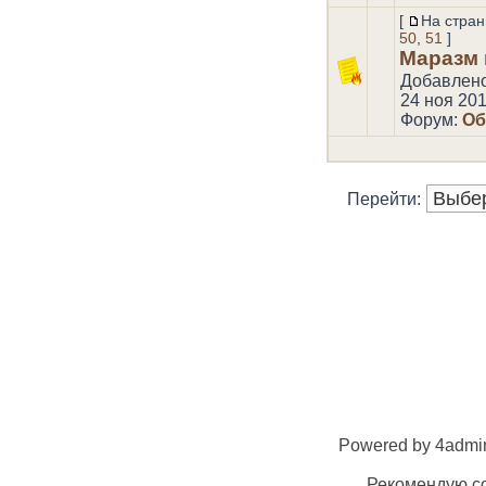
[
На стран
50
,
51
]
Маразм 
Добавлен
24 ноя 201
Форум:
Об
Перейти:
Powered by 4admin
Рекомендую со