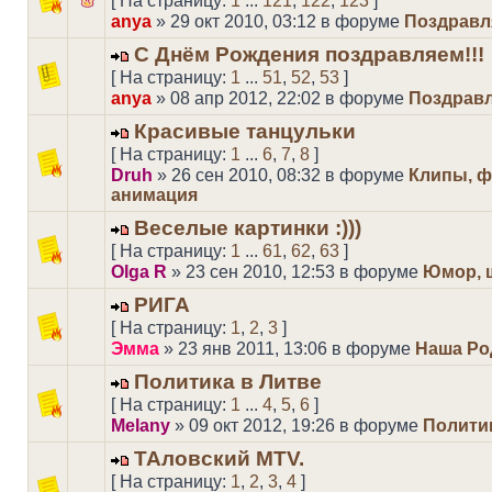
[ На страницу:
1
...
121
,
122
,
123
]
anya
» 29 окт 2010, 03:12 в форуме
Поздравл
С Днём Рождения поздравляем!!!
[ На страницу:
1
...
51
,
52
,
53
]
anya
» 08 апр 2012, 22:02 в форуме
Поздрав
Красивые танцульки
[ На страницу:
1
...
6
,
7
,
8
]
Druh
» 26 сен 2010, 08:32 в форуме
Клипы, ф
анимация
Веселые картинки :)))
[ На страницу:
1
...
61
,
62
,
63
]
Olga R
» 23 сен 2010, 12:53 в форуме
Юмор, 
РИГА
[ На страницу:
1
,
2
,
3
]
Эмма
» 23 янв 2011, 13:06 в форуме
Наша Ро
Политика в Литве
[ На страницу:
1
...
4
,
5
,
6
]
Melany
» 09 окт 2012, 19:26 в форуме
Полити
ТАловский MTV.
[ На страницу:
1
,
2
,
3
,
4
]