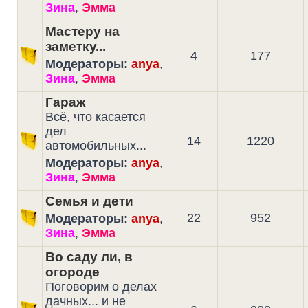
Зина
,
Эмма
Мастеру на
заметку...
4
177
Модераторы:
anya
,
Зина
,
Эмма
Гараж
Всё, что касается
дел
14
1220
автомобильных...
Модераторы:
anya
,
Зина
,
Эмма
Семья и дети
22
952
Модераторы:
anya
,
Зина
,
Эмма
Во саду ли, в
огороде
Поговорим о делах
дачных... и не