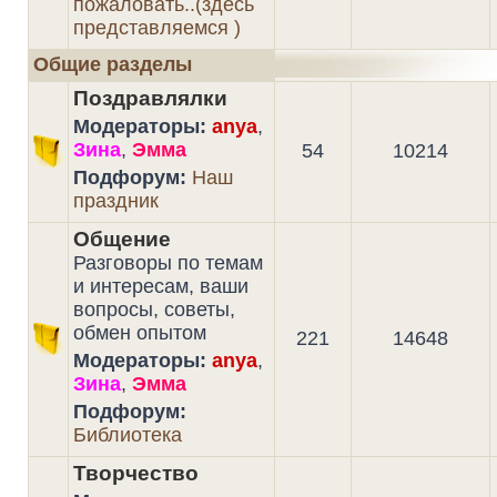
пожаловать..(здесь
представляемся )
Общие разделы
Поздравлялки
Модераторы:
anya
,
Зина
,
Эмма
54
10214
Подфорум:
Наш
праздник
Общение
Разговоры по темам
и интересам, ваши
вопросы, советы,
обмен опытом
221
14648
Модераторы:
anya
,
Зина
,
Эмма
Подфорум:
Библиотека
Творчество