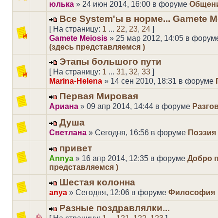
юлька
» 24 июн 2014, 16:00 в форуме
Общен
Все System'ы в норме... Gamete M
[ На страницу:
1
...
22
,
23
,
24
]
Gamete Meiosis
» 25 мар 2012, 14:05 в фору
(здесь представляемся )
Этапы большого пути
[ На страницу:
1
...
31
,
32
,
33
]
Marina-Helena
» 14 сен 2010, 18:31 в форуме
Первая Мировая
Ариана
» 09 апр 2014, 14:44 в форуме
Разго
Душа
Светлана
» Сегодня, 16:56 в форуме
Поэзия
привет
Annya
» 16 апр 2014, 12:35 в форуме
Добро п
представляемся )
Шестая колонна
anya
» Сегодня, 12:06 в форуме
Философия
Разные поздравлялки...