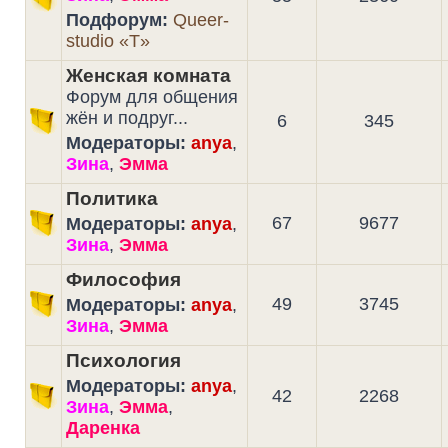
Подфорум:
Queer-
studio «T»
Женская комната
Форум для общения
жён и подруг...
6
345
Модераторы:
anya
,
Зина
,
Эмма
Политика
67
9677
Модераторы:
anya
,
Зина
,
Эмма
Философия
49
3745
Модераторы:
anya
,
Зина
,
Эмма
Психология
Модераторы:
anya
,
42
2268
Зина
,
Эмма
,
Даренка