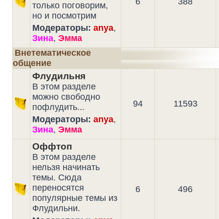
6
388
только поговорим,
но и посмотрим
Модераторы:
anya
,
Зина
,
Эмма
Внетематическое
общение
Флудильня
В этом разделе
можно свободно
94
11593
пофлудить...
Модераторы:
anya
,
Зина
,
Эмма
Оффтоп
В этом разделе
нельзя начинать
темы. Сюда
переносятся
6
496
популярные темы из
Флудильни.