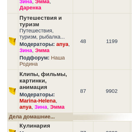
Зина
,
Эмма
,
Даренка
Путешествия и
туризм
Путешествия,
туризм, рыбалка...
48
1199
Модераторы:
anya
,
Зина
,
Эмма
Подфорум:
Наша
Родина
Клипы, фильмы,
картинки,
анимация
87
9902
Модераторы:
Marina-Helena
,
anya
,
Зина
,
Эмма
Дела домашние...
Кулинария