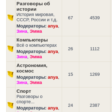
Разговоры об
истории
История мировая,
67
4539
СССР, России и т.д.
Модераторы:
anya
,
Зина
,
Эмма
Компьютеры
Всё о компьютерах
26
1112
Модераторы:
anya
,
Зина
,
Эмма
Астрономия,
космос
15
1269
Модераторы:
anya
,
Зина
,
Эмма
Спорт
Разговоры о
спорте...
24
2387
Модераторы:
anya
,