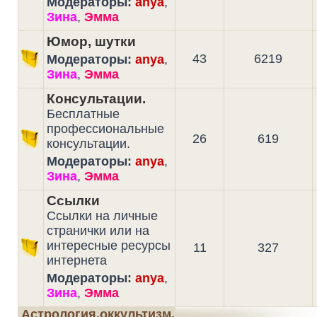
Модераторы:
anya
,
Зина
,
Эмма
Юмор, шутки
43
6219
Модераторы:
anya
,
Зина
,
Эмма
Консультации.
Бесплатные
профессиональные
26
619
консультации.
Модераторы:
anya
,
Зина
,
Эмма
Ссылки
Ссылки на личные
странички или на
интересные ресурсы
11
327
интернета
Модераторы:
anya
,
Зина
,
Эмма
Астрология,оккультизм,