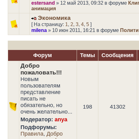
estersand
» 12 май 2013, 09:32 в форуме
Кли
анимация
Экономика
[ На страницу:
1
,
2
,
3
,
4
,
5
]
milena
» 10 июн 2011, 16:21 в форуме
Полити
Форум
Темы
Сообщения
Добро
пожаловать!!!
Новым
пользователям
представление
писать не
обязательно, но
198
41302
очень желательно...
Модератор:
anya
Подфорумы:
Правила
,
Добро