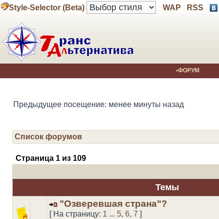
Style-Selector (Beta)
WAP
RSS
•ФОРУМ
Предыдущее посещение: менее минуты назад
Список форумов
Страница
1
из
109
Темы
"Озверевшая страна"?
[ На страницу:
1
...
5
,
6
,
7
]