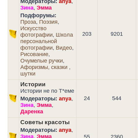
Модераторы:
anya
,
Зина
,
Эмма
Подфорумы:
Проза
,
Поэзия
,
Искусство
203
9201
фотографии
,
Школа
персональной
фотографии
,
Видео
,
Рисование
,
Очумелые ручки
,
Афоризмы, сказки ,
шутки
Истории
Истории не по Т*еме
24
544
Модераторы:
anya
,
Зина
,
Эмма
,
Даренка
Советы красоты
Модераторы:
anya
,
Зина
,
Эмма
55
2360