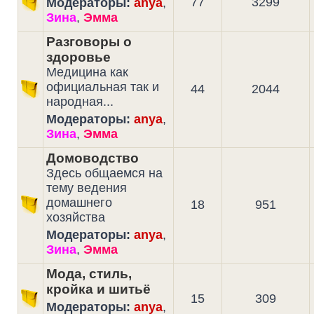
77
3299
Модераторы:
anya
,
Зина
,
Эмма
Разговоры о
здоровье
Медицина как
официальная так и
44
2044
народная...
Модераторы:
anya
,
Зина
,
Эмма
Домоводство
Здесь общаемся на
тему ведения
домашнего
18
951
хозяйства
Модераторы:
anya
,
Зина
,
Эмма
Мода, стиль,
кройка и шитьё
15
309
Модераторы:
anya
,