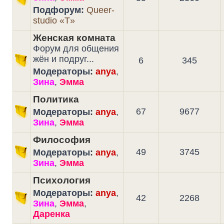
Подфорум:
Queer-
studio «T»
Женская комната
Форум для общения
жён и подруг...
6
345
Модераторы:
anya
,
Зина
,
Эмма
Политика
67
9677
Модераторы:
anya
,
Зина
,
Эмма
Философия
49
3745
Модераторы:
anya
,
Зина
,
Эмма
Психология
Модераторы:
anya
,
42
2268
Зина
,
Эмма
,
Даренка