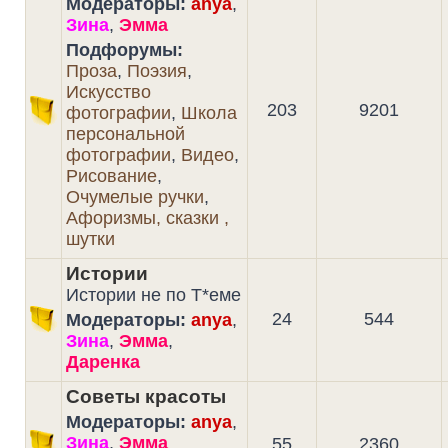
Модераторы:
anya
,
Зина
,
Эмма
Подфорумы:
Проза
,
Поэзия
,
Искусство
203
9201
фотографии
,
Школа
персональной
фотографии
,
Видео
,
Рисование
,
Очумелые ручки
,
Афоризмы, сказки ,
шутки
Истории
Истории не по Т*еме
24
544
Модераторы:
anya
,
Зина
,
Эмма
,
Даренка
Советы красоты
Модераторы:
anya
,
Зина
,
Эмма
55
2360