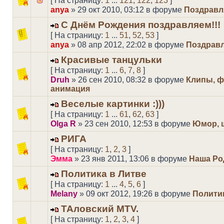
[ На страницу:
1
...
121
,
122
,
123
]
anya
» 29 окт 2010, 03:12 в форуме
Поздравл
С Днём Рождения поздравляем!!!
[ На страницу:
1
...
51
,
52
,
53
]
anya
» 08 апр 2012, 22:02 в форуме
Поздрав
Красивые танцульки
[ На страницу:
1
...
6
,
7
,
8
]
Druh
» 26 сен 2010, 08:32 в форуме
Клипы, ф
анимация
Веселые картинки :)))
[ На страницу:
1
...
61
,
62
,
63
]
Olga R
» 23 сен 2010, 12:53 в форуме
Юмор, 
РИГА
[ На страницу:
1
,
2
,
3
]
Эмма
» 23 янв 2011, 13:06 в форуме
Наша Ро
Политика в Литве
[ На страницу:
1
...
4
,
5
,
6
]
Melany
» 09 окт 2012, 19:26 в форуме
Полити
ТАловский MTV.
[ На страницу:
1
,
2
,
3
,
4
]