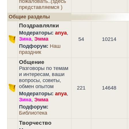
пожаловать..(здесь
представляемся )
Общие разделы
Поздравлялки
Модераторы:
anya
,
Зина
,
Эмма
54
10214
Подфорум:
Наш
праздник
Общение
Разговоры по темам
и интересам, ваши
вопросы, советы,
обмен опытом
221
14648
Модераторы:
anya
,
Зина
,
Эмма
Подфорум:
Библиотека
Творчество