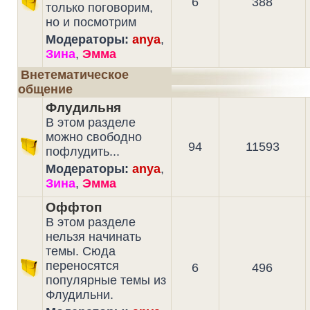
6
388
только поговорим,
но и посмотрим
Модераторы:
anya
,
Зина
,
Эмма
Внетематическое
общение
Флудильня
В этом разделе
можно свободно
94
11593
пофлудить...
Модераторы:
anya
,
Зина
,
Эмма
Оффтоп
В этом разделе
нельзя начинать
темы. Сюда
переносятся
6
496
популярные темы из
Флудильни.