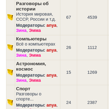
Разговоры об
истории
История мировая,
67
4539
СССР, России и т.д.
Модераторы:
anya
,
Зина
,
Эмма
Компьютеры
Всё о компьютерах
26
1112
Модераторы:
anya
,
Зина
,
Эмма
Астрономия,
космос
15
1269
Модераторы:
anya
,
Зина
,
Эмма
Спорт
Разговоры о
спорте...
24
2387
Модераторы:
anya
,