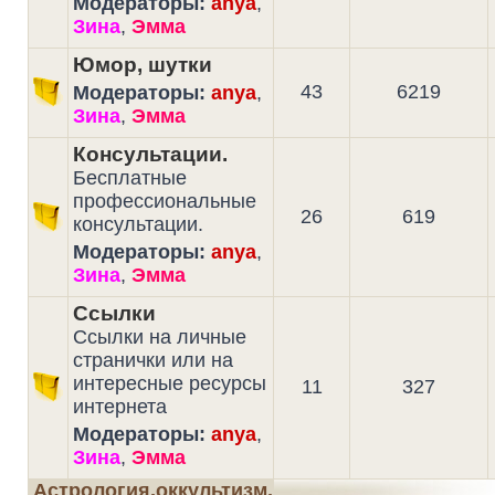
Модераторы:
anya
,
Зина
,
Эмма
Юмор, шутки
43
6219
Модераторы:
anya
,
Зина
,
Эмма
Консультации.
Бесплатные
профессиональные
26
619
консультации.
Модераторы:
anya
,
Зина
,
Эмма
Ссылки
Ссылки на личные
странички или на
интересные ресурсы
11
327
интернета
Модераторы:
anya
,
Зина
,
Эмма
Астрология,оккультизм,