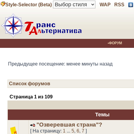
Style-Selector (Beta)
WAP
RSS
•ФОРУМ
Предыдущее посещение: менее минуты назад
Список форумов
Страница
1
из
109
Темы
"Озверевшая страна"?
[ На страницу:
1
...
5
,
6
,
7
]