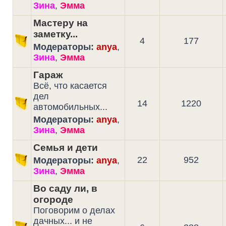
Зина
,
Эмма
Мастеру на
заметку...
4
177
Модераторы:
anya
,
Зина
,
Эмма
Гараж
Всё, что касается
дел
14
1220
автомобильных...
Модераторы:
anya
,
Зина
,
Эмма
Семья и дети
22
952
Модераторы:
anya
,
Зина
,
Эмма
Во саду ли, в
огороде
Поговорим о делах
дачных... и не