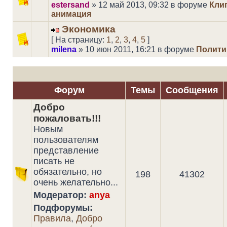
estersand
» 12 май 2013, 09:32 в форуме
Кли
анимация
Экономика
[ На страницу:
1
,
2
,
3
,
4
,
5
]
milena
» 10 июн 2011, 16:21 в форуме
Полити
Форум
Темы
Сообщения
Добро
пожаловать!!!
Новым
пользователям
представление
писать не
обязательно, но
198
41302
очень желательно...
Модератор:
anya
Подфорумы:
Правила
,
Добро