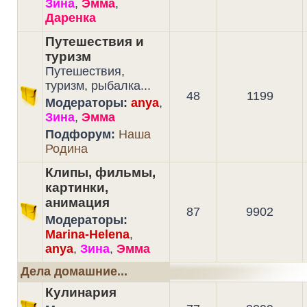
Зина
,
Эмма
,
Даренка
Путешествия и
туризм
Путешествия,
туризм, рыбалка...
48
1199
Модераторы:
anya
,
Зина
,
Эмма
Подфорум:
Наша
Родина
Клипы, фильмы,
картинки,
анимация
87
9902
Модераторы:
Marina-Helena
,
anya
,
Зина
,
Эмма
Дела домашние...
Кулинария