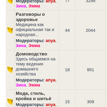
77
3299
Модераторы:
anya
,
Зина
,
Эмма
Разговоры о
здоровье
Медицина как
официальная так и
44
2044
народная...
Модераторы:
anya
,
Зина
,
Эмма
Домоводство
Здесь общаемся на
тему ведения
домашнего
18
951
хозяйства
Модераторы:
anya
,
Зина
,
Эмма
Мода, стиль,
кройка и шитьё
15
309
Модераторы:
anya
,