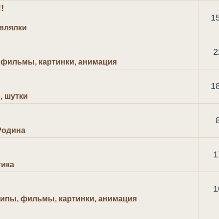
!
1
влялки
2
 фильмы, картинки, анимация
1
 шутки
Родина
1
тика
1
ипы, фильмы, картинки, анимация