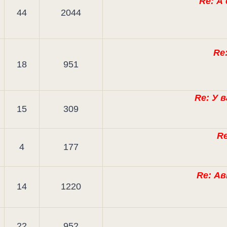
Re: А
44
2044
Re
18
951
Re: У 
15
309
R
4
177
Re: Ав
14
1220
22
952