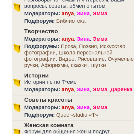
вопросы, советы, обмен опытом
Модераторы:
anya
,
Зина
,
Эмма
Подфорум:
Библиотека
Творчество
Модераторы:
anya
,
Зина
,
Эмма
Подфорумы:
Проза
,
Поэзия
,
Искусство
фотографии
,
Школа персональной
фотографии
,
Видео
,
Рисование
,
Очумелые
ручки
,
Афоризмы, сказки , шутки
Истории
Истории не по Т*еме
Модераторы:
anya
,
Зина
,
Эмма
,
Даренка
Советы красоты
Модераторы:
anya
,
Зина
,
Эмма
Подфорум:
Queer-studio «T»
Женская комната
Форум для общения жён и подруг...