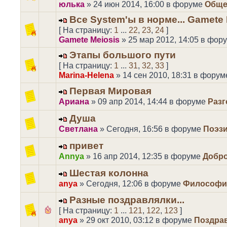
юлька
» 24 июн 2014, 16:00 в форуме
Обще
Все System'ы в норме... Gamete 
[ На страницу:
1
...
22
,
23
,
24
]
Gamete Meiosis
» 25 мар 2012, 14:05 в фор
Этапы большого пути
[ На страницу:
1
...
31
,
32
,
33
]
Marina-Helena
» 14 сен 2010, 18:31 в фору
Первая Мировая
Ариана
» 09 апр 2014, 14:44 в форуме
Разг
Душа
Светлана
» Сегодня, 16:56 в форуме
Поэз
привет
Annya
» 16 апр 2014, 12:35 в форуме
Добро
Шестая колонна
anya
» Сегодня, 12:06 в форуме
Философи
Разные поздравлялки...
[ На страницу:
1
...
121
,
122
,
123
]
anya
» 29 окт 2010, 03:12 в форуме
Поздра