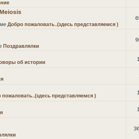
ние
Meiosis
6
уме
Добро пожаловать..(здесь представляемся )
9
ме
Поздравлялки
оворы об истории
ия
 пожаловать..(здесь представляемся )
я
3
влялки