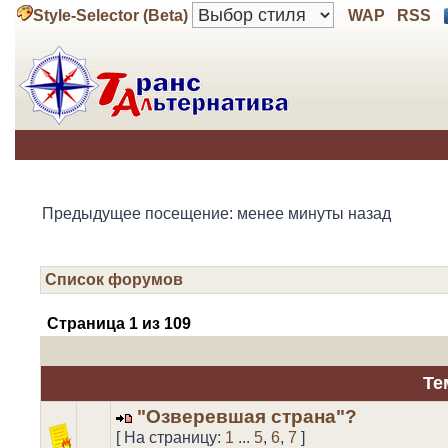
Style-Selector (Beta)
WAP
RSS
Предыдущее посещение: менее минуты назад
Список форумов
Страница
1
из
109
Те
"Озверевшая страна"?
[ На страницу:
1
...
5
,
6
,
7
]