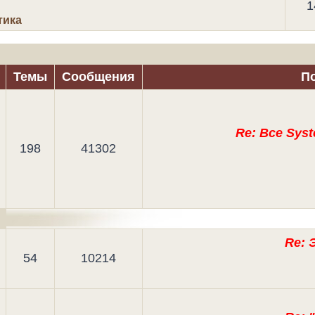
1
тика
Темы
Сообщения
По
Re: Все Syst
198
41302
Re: 
54
10214