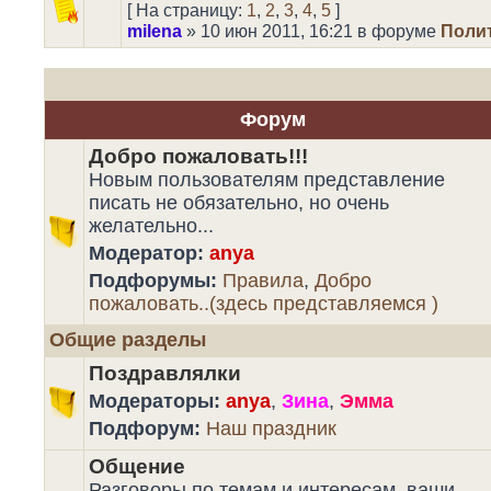
[ На страницу:
1
,
2
,
3
,
4
,
5
]
milena
» 10 июн 2011, 16:21 в форуме
Поли
Форум
Добро пожаловать!!!
Новым пользователям представление
писать не обязательно, но очень
желательно...
Модератор:
anya
Подфорумы:
Правила
,
Добро
пожаловать..(здесь представляемся )
Общие разделы
Поздравлялки
Модераторы:
anya
,
Зина
,
Эмма
Подфорум:
Наш праздник
Общение
Разговоры по темам и интересам, ваши