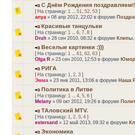
С Днём Рождения поздравляем!!
[ На страницу:
1
...
51
,
52
,
53
]
anya
» 08 апр 2012, 22:02 в форуме
Поздра
Красивые танцульки
[ На страницу:
1
...
6
,
7
,
8
]
Druh
» 26 сен 2010, 08:32 в форуме
Клипы,
Веселые картинки :)))
[ На страницу:
1
...
61
,
62
,
63
]
Olga R
» 23 сен 2010, 12:53 в форуме
Юмор,
РИГА
[ На страницу:
1
,
2
,
3
]
Эмма
» 23 янв 2011, 13:06 в форуме
Наша 
Политика в Литве
[ На страницу:
1
...
4
,
5
,
6
]
Melany
» 09 окт 2012, 19:26 в форуме
Поли
ТАловский MTV.
[ На страницу:
1
,
2
,
3
,
4
]
estersand
» 12 май 2013, 09:32 в форуме
Кл
Экономика