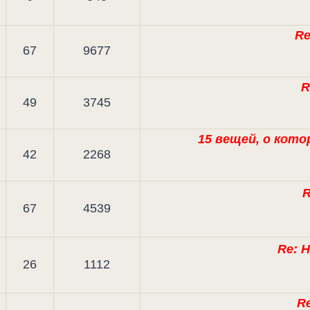
Re
67
9677
R
49
3745
15 вещей, о кот
42
2268
R
67
4539
Re: 
26
1112
Re