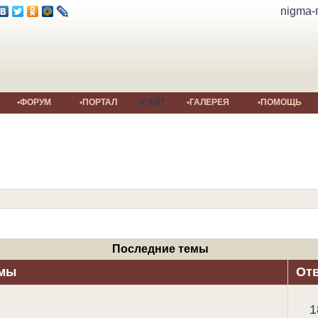
nigma-
•ФОРУМ
•ПОРТАЛ
•САЙТ
•ГАЛЕРЕЯ
•ПОМОЩЬ
Последние темы
мы
От
1