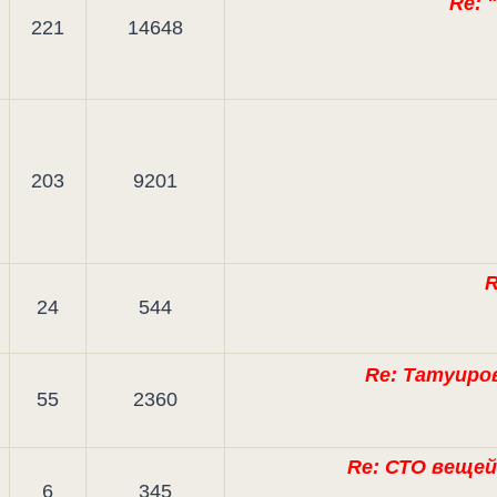
Re: 
221
14648
203
9201
R
24
544
Re: Татуиров
55
2360
Re: СТО вещей
6
345